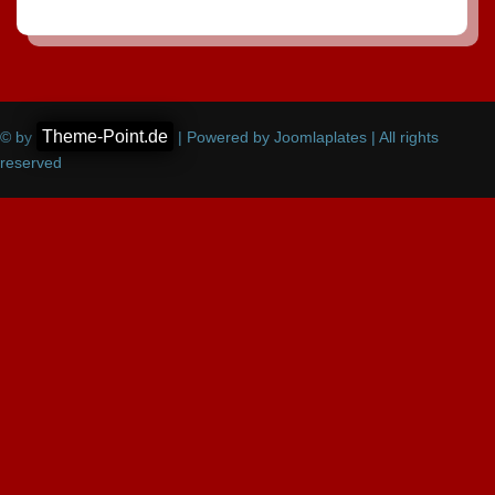
Theme-Point.de
© by
| Powered by Joomlaplates | All rights
reserved