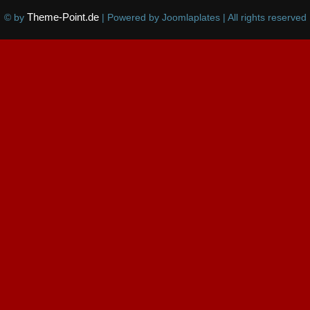
Theme-Point.de
© by
| Powered by Joomlaplates | All rights reserved