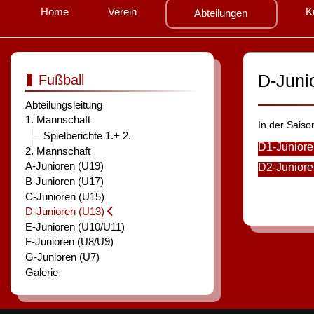
Home
Verein
K
Abteilungen
D-Juni
Fußball
Abteilungsleitung
1. Mannschaft
In der Sais
Spielberichte 1.+ 2.
D1-Juniore
2. Mannschaft
A-Junioren (U19)
D2-Juniore
B-Junioren (U17)
C-Junioren (U15)
Vorherige
Zurück
D-Junioren (U13)
E-Junioren (U10/U11)
F-Junioren (U8/U9)
G-Junioren (U7)
Galerie