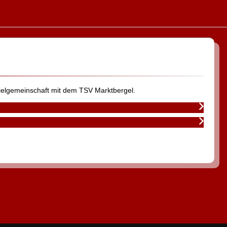
pielgemeinschaft mit dem TSV Marktbergel.
Nächster Beitrag:
Weiter