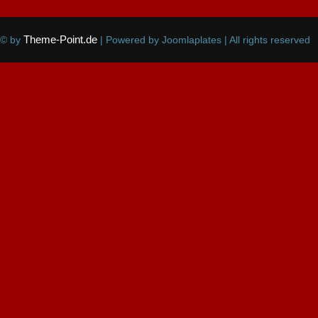
Theme-Point.de
© by
| Powered by Joomlaplates | All rights reserved