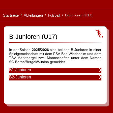
Startseite
Abteilungen
Fußball
B-Junioren (U17)
B-Junioren (U17)
In der Saison
2025/2026
sind bei den B-Junioren in einer
Spielgemeinschaft mit dem FSV Bad Windsheim und dem
TSV Marktbergel zwei Mannschaften unter dem Namen
SG Berna/Bergel/Windsa gemeldet.
B1-Junioren
B2-Junioren
Vorheriger Beitrag: C-Junioren (U15)
Nächster Beitrag:
Zurück
Weiter