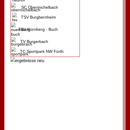
SC Obermichelbach
TSV Burgbernheim
TSV Nürnberg - Buch
TV Burgerbach
TC Sportpark NW Fürth