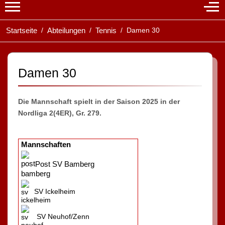
Mobile Menu Toggle
Off-
Startseite
Abteilungen
Tennis
Damen 30
Damen 30
Die Mannschaft spielt in der Saison 2025 in der
Nordliga 2(4ER), Gr. 279.
Mannschaften
Post SV Bamberg
SV Ickelheim
SV Neuhof/Zenn