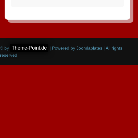
Theme-Point.de
© by
| Powered by Joomlaplates | All rights
reserved